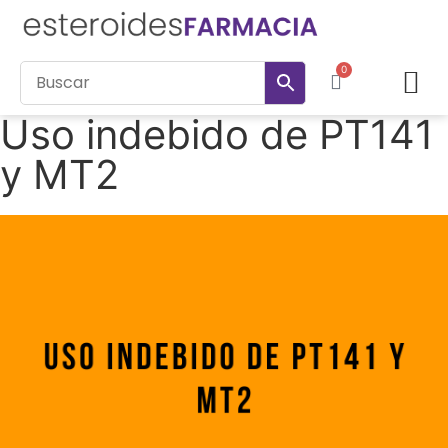
0
Esteroides inyectables
PCT – Anti estrógeno
Uso indebido de PT141
y MT2