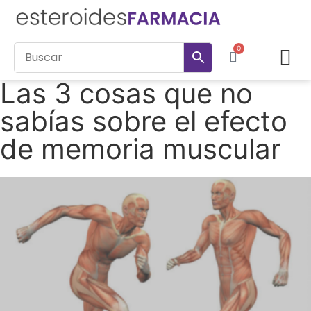
0
Esteroides inyectables
PCT – Anti estrógeno
Las 3 cosas que no
sabías sobre el efecto
de memoria muscular