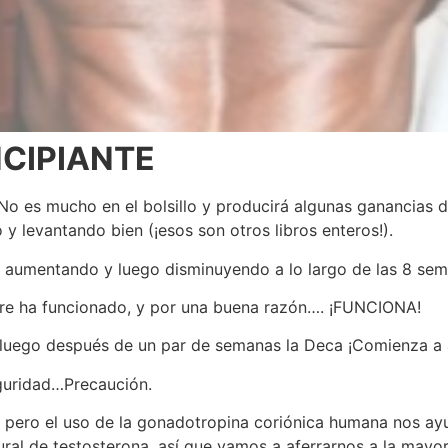
NCIPIANTE
o es mucho en el bolsillo y producirá algunas ganancias de
y levantando bien (¡esos son otros libros enteros!).
aumentando y luego disminuyendo a lo largo de las 8 sem
mpre ha funcionado, y por una buena razón…. ¡FUNCIONA!
 y luego después de un par de semanas la Deca ¡Comienza a 
guridad…Precaución.
, pero el uso de la gonadotropina coriónica humana nos ay
ral de testosterona, así que vamos a aferrarnos a la mayo